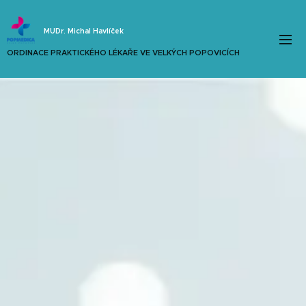
MUDr. Michal Havlíček
ORDINACE PRAKTICKÉHO LÉKAŘE
VE VELKÝCH POPOVICÍCH